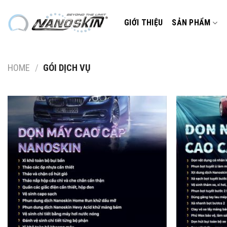
Skip
to
GIỚI THIỆU
SẢN PHẨM
content
HOME
/
GÓI DỊCH VỤ