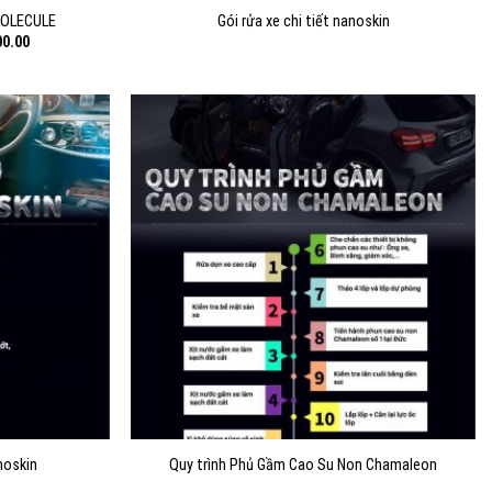
MOLECULE
Gói rửa xe chi tiết nanoskin
Current
00.00
price
is:
0.00.
$4,050,000.00.
noskin
Quy trình Phủ Gầm Cao Su Non Chamaleon