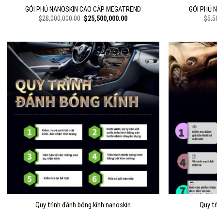
GÓI PHỦ NANOSKIN CAO CẤP MEGATREND
GÓI PHỦ 
Original
Current
$
28,000,000.00
$
25,500,000.00
$
5,5
price
price
was:
is:
$28,000,000.00.
$25,500,000.00.
Quy trình đánh bóng kính nanoskin
Quy tr