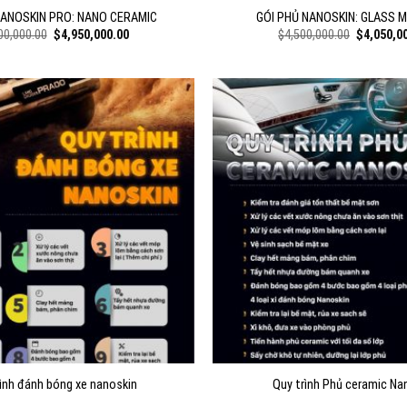
NANOSKIN PRO: NANO CERAMIC
GÓI PHỦ NANOSKIN: GLASS 
Original
Current
Original
00,000.00
$
4,950,000.00
$
4,500,000.00
$
4,050,0
price
price
price
was:
is:
was:
$5,500,000.00.
$4,950,000.00.
$4,500,00
ình đánh bóng xe nanoskin
Quy trình Phủ ceramic Na