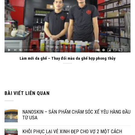
Làm mới da ghế – Thay đổi màu da ghế hợp phong thủy
BÀI VIẾT LIÊN QUAN
NANOSKIN – SẢN PHẨM CHĂM SÓC XẾ YÊU HÀNG ĐẦU
TỪ USA
KHÔI PHỤC LẠI VẺ XINH ĐẸP CHO VỢ 2 MỘT CÁCH