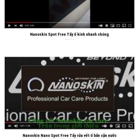
Nanoskin Spot Free Tẩy ố kính nhanh chóng
Nanoskin Nano Spot Free Tẩy rửa vết ố bẩn cặn nước