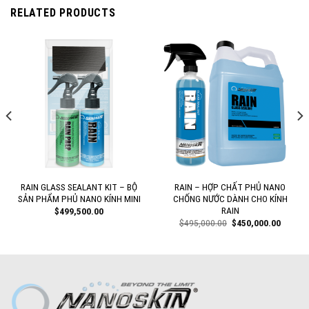
RELATED PRODUCTS
RAIN GLASS SEALANT KIT – BỘ
RAIN – HỢP CHẤT PHỦ NANO
SẢN PHẨM PHỦ NANO KÍNH MINI
CHỐNG NƯỚC DÀNH CHO KÍNH
RAIN
$
499,500.00
ent
Original
Current
$
495,000.00
$
450,000.00
e
price
price
was:
is:
,000.00.
$495,000.00.
$450,0