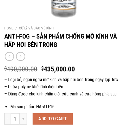
HOME
/
XỬ LÝ VÀ BẢO VỆ KÍNH
ANTI-FOG – SẢN PHẨM CHỐNG MỜ KÍNH VÀ
HẤP HƠI BÊN TRONG
Original
Current
$
490,000.00
$
435,000.00
price
price
– Loại bỏ, ngăn ngừa mờ kính và hấp hơi bên trong ngay lập tức.
was:
is:
– Chứa polyme khử tĩnh điện bền
$490,000.00.
$435,000.00.
– Dùng được cho kính chắn gió, cửa cạnh và cửa hông phía sau
Mã sản phẩm: NA-ATF16
ANTI-FOG - SẢN PHẨM CHỐNG MỜ KÍNH VÀ HẤP HƠI BÊN TRONG quanti
ADD TO CART