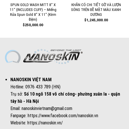
SPUN GOLD WASH MITT 8″ X
KHĂN CÓ CHI TIẾT GỜ VÀ LƯỢN
11″ (INCLUDES CUFF) – Miếng
SÓNG TRÊN BỀ MẶT MÀU XANH
Rửa Spun Gold 8” X 11” (Kèm
DƯƠNG
Đệm)
$
1,245,000.00
$
250,000.00
NANOSKIN VIỆT NAM
Hotline: 0976 433 789 (HN)
Trụ sở:
Số 10 ngõ 158 võ chí công- phường xuân la - quận
tây hồ - Hà Nội
Email: nanoskinvietnam@gmail.com
Fanpage:
https://www.facebook.com/nanoskin.vn
Website:
https://nanoskin.vn/