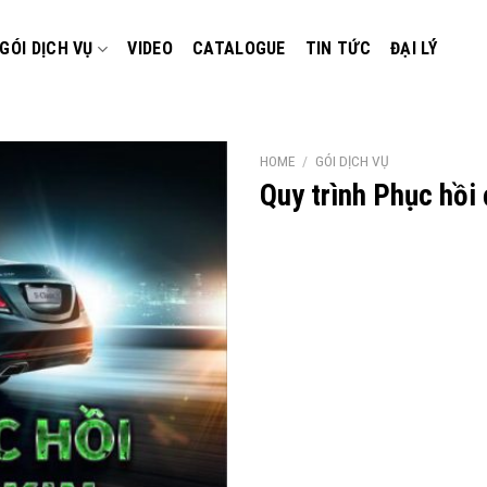
GÓI DỊCH VỤ
VIDEO
CATALOGUE
TIN TỨC
ĐẠI LÝ
HOME
/
GÓI DỊCH VỤ
Quy trình Phục hồi