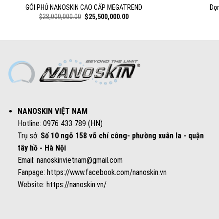
GÓI PHỦ NANOSKIN CAO CẤP MEGATREND
Dọn
Original
Current
$
28,000,000.00
$
25,500,000.00
price
price
was:
is:
.
$28,000,000.00.
$25,500,000.00.
NANOSKIN VIỆT NAM
Hotline: 0976 433 789 (HN)
Trụ sở:
Số 10 ngõ 158 võ chí công- phường xuân la - quận
tây hồ - Hà Nội
Email: nanoskinvietnam@gmail.com
Fanpage:
https://www.facebook.com/nanoskin.vn
Website:
https://nanoskin.vn/